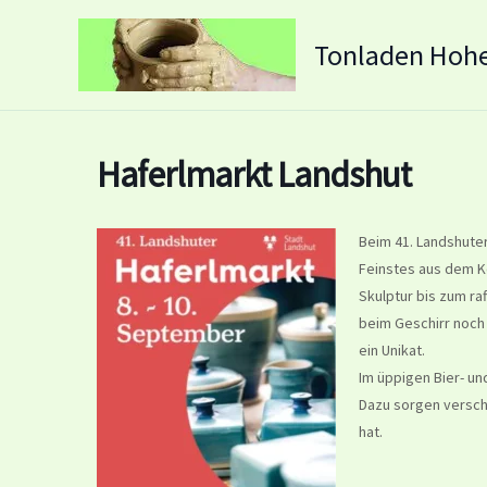
Zum
Inhalt
Tonladen Hoh
springen
Haferlmarkt Landshut
Beim 41. Landshuter
Feinstes aus dem K
Skulptur bis zum ra
beim Geschirr noch 
ein Unikat.
Im üppigen Bier- un
Dazu sorgen versch
hat.