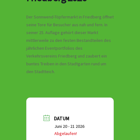
Der Sonnwend-Töpfermarkt in Friedberg öffnet
seine Tore für Besucher aus nah und fern. In
seiner 25. Auflage gehört dieser Markt
mittlerweile zu den festen Bestandteilen des
jährlichen Eventportfolios des
Verkehrsvereins Friedberg und zaubert ein
buntes Treiben in den Stadtgarten rund um
den Stadtteich.
DATUM
Juni 20 - 21 2026
Abgelaufen!