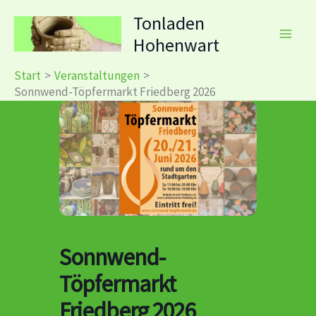
Zum
Tonladen
Inhalt
Hohenwart
springen
Start
Veranstaltungen
Sonnwend-Töpfermarkt Friedberg 2026
Sonnwend-
Töpfermarkt
Friedberg 2026