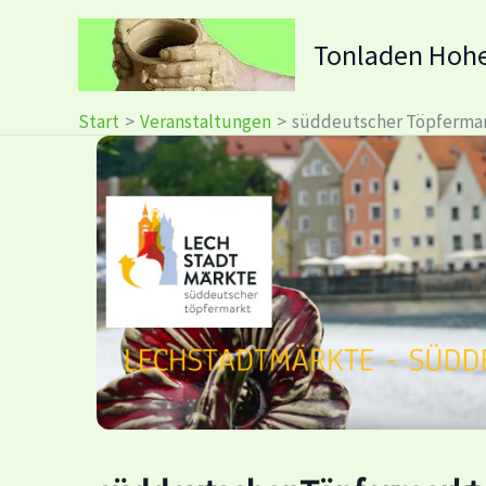
Zum
Inhalt
Tonladen Hoh
springen
Start
Veranstaltungen
süddeutscher Töpfermar