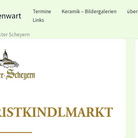
Termine
Keramik – Bildergalerien
über
enwart
Links
ster Scheyern